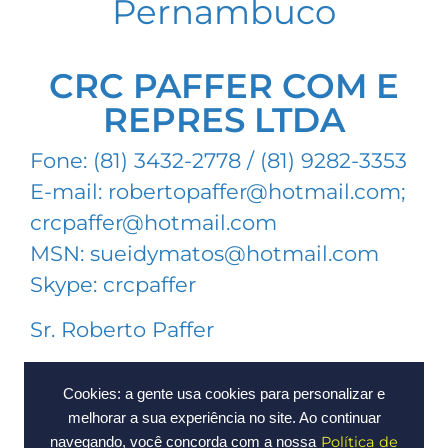
Pernambuco
CRC PAFFER COM E
REPRES LTDA
Fone: (81) 3432-2778 / (81) 9282-3353
E-mail: robertopaffer@hotmail.com;
crcpaffer@hotmail.com
MSN: sueidymatos@hotmail.com
Skype: crcpaffer
Sr. Roberto Paffer
Lojas varejo e distribuidores de
Cookies: a gente usa cookies para personalizar e
acessórios para piscinas dos Estados
melhorar a sua experiência no site. Ao continuar
do Pernambuco, Alagoas, Paraíba e
Política de
navegando, você concorda com a nossa