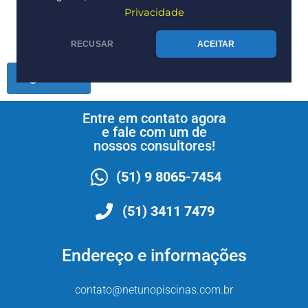
Rio Grande do Norte.
Privacidade
RECUSAR
ACEITAR
Voltar
Entre em contato agora
e fale com um de
nossos consultores!
(51) 9 8065-7454
(51) 3411 7479
Endereço e informações
contato@netunopiscinas.com.br