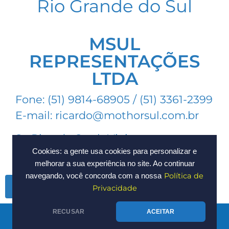
Rio Grande do Sul
MSUL
REPRESENTAÇÕES
LTDA
Fone: (51) 9814-68905 / (51) 3361-2399
E-mail: ricardo@mothorsul.com.br
Sr. Ricardo Streb Vieira
Cookies: a gente usa cookies para personalizar e
melhorar a sua experiência no site. Ao continuar
Política de
navegando, você concorda com a nossa
Voltar
Privacidade
RECUSAR
ACEITAR
Entre em contato agora
e fale com um de