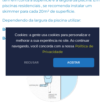
tem em conta a superfície e a largura da piscina. Em
piscinas residenciais , se recomenda instalar um
skimmer para cada 20m² de superfície.
Dependendo da largura da piscina utilizar:
Boca 20cm:
até 4 metros de largura.
Cookies: a gente usa cookies para personalizar e
Boca 38cm:
mais de 4 metros de largura.
melhorar a sua experiência no site. Ao continuar
Política de
navegando, você concorda com a nossa
Privacidade
RECUSAR
ACEITAR